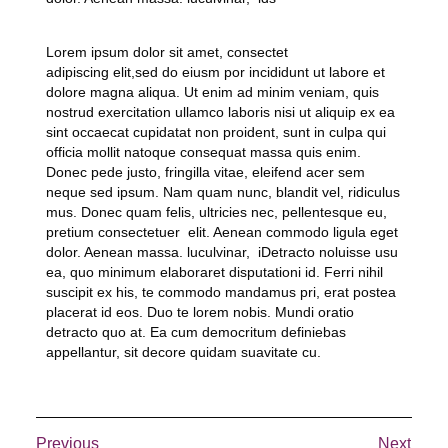
Lorem ipsum dolor sit amet, consectet
adipiscing elit,sed do eiusm por incididunt ut labore et
dolore magna aliqua. Ut enim ad minim veniam, quis
nostrud exercitation ullamco laboris nisi ut aliquip ex ea
sint occaecat cupidatat non proident, sunt in culpa qui
officia mollit natoque consequat massa quis enim.
Donec pede justo, fringilla vitae, eleifend acer sem
neque sed ipsum. Nam quam nunc, blandit vel, ridiculus
mus. Donec quam felis, ultricies nec, pellentesque eu,
pretium consectetuer elit. Aenean commodo ligula eget
dolor. Aenean massa. luculvinar, iDetracto noluisse usu
ea, quo minimum elaboraret disputationi id. Ferri nihil
suscipit ex his, te commodo mandamus pri, erat postea
placerat id eos. Duo te lorem nobis. Mundi oratio
detracto quo at. Ea cum democritum definiebas
appellantur, sit decore quidam suavitate cu.
Previous
Next