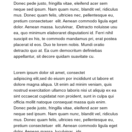
Donec pede justo, fringilla vitae, eleifend acer sem
neque sed ipsum. Nam quam nunc, blandit vel, ridiculus
mus. Donec quam felis, ultricies nec, pellentesque eu,
pretium consectetuer elit. Aenean commodo ligula eget
dolor. Aenean massa. luculvinar, iDetracto noluisse usu
ea, quo minimum elaboraret disputationi id. Ferri nihil
suscipit ex his, te commodo mandamus pri, erat postea
placerat id eos. Duo te lorem nobis. Mundi oratio
detracto quo at. Ea cum democritum definiebas
appellantur, sit decore quidam suavitate cu.
Lorem ipsum dolor sit amet, consectet
adipiscing elit,sed do eiusm por incididunt ut labore et
dolore magna aliqua. Ut enim ad minim veniam, quis
nostrud exercitation ullamco laboris nisi ut aliquip ex ea
sint occaecat cupidatat non proident, sunt in culpa qui
officia mollit natoque consequat massa quis enim.
Donec pede justo, fringilla vitae, eleifend acer sem
neque sed ipsum. Nam quam nunc, blandit vel, ridiculus
mus. Donec quam felis, ultricies nec, pellentesque eu,
pretium consectetuer elit. Aenean commodo ligula eget
dolor. Aenean massa. luculvinar, ids